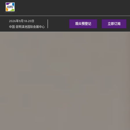
直
接
跳
2026年9月18-20日
观众预登记
立即订阅
转
中国·昆明滇池国际会展中心
至
内
容