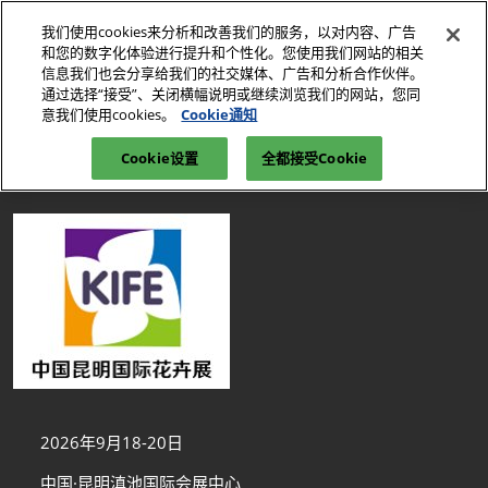
直
我们使用cookies来分析和改善我们的服务，以对内容、广告
接
和您的数字化体验进行提升和个性化。您使用我们网站的相关
跳
信息我们也会分享给我们的社交媒体、广告和分析合作伙伴。
2026年9月18-20日
观众预登记
立即订阅
转
通过选择“接受”、关闭横幅说明或继续浏览我们的网站，您同
中国·昆明滇池国际会展中心
意我们使用cookies。
Cookie通知
至
首页
关于IFEX
展馆平面图
内
Cookie设置
全都接受Cookie
容
2026年9月18-20日
中国·昆明滇池国际会展中心