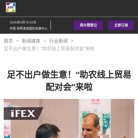
直
接
跳
2026年9月18-20日
观众预登记
立即订阅
转
中国·昆明滇池国际会展中心
至
首页
新闻媒体
行业新闻
内
足不出户做生意！“助农线上贸易配对会”来啦
容
足不出户做生意！“助农线上贸易
配对会”来啦