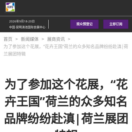
直
接
跳
2026年9月18-20日
观众预登记
立即订阅
转
中国·昆明滇池国际会展中心
至
首页
新闻媒体
展商资讯
内
为了参加这个花展，“花卉王国”荷兰的众多知名品牌纷纷赴滇|荷
容
兰展团特辑
为了参加这个花展，“花
卉王国”荷兰的众多知名
品牌纷纷赴滇|荷兰展团