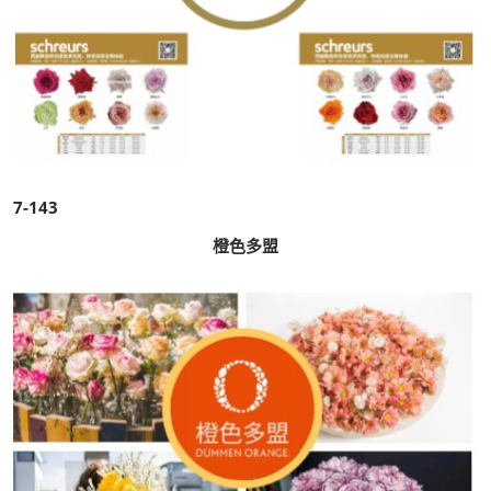
7-143
橙色多盟