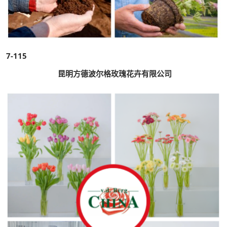
7-115
昆明方德波尔格玫瑰花卉有限公司