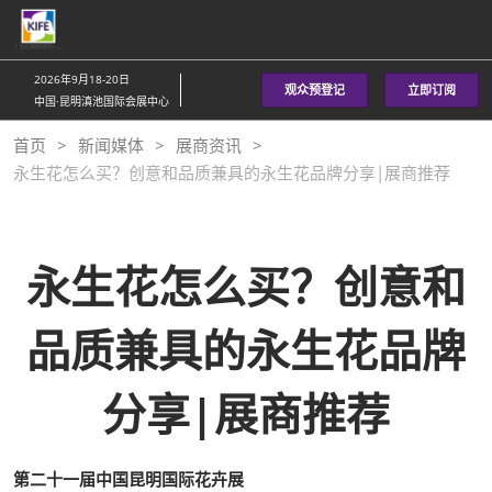
直
接
跳
2026年9月18-20日
观众预登记
立即订阅
转
中国·昆明滇池国际会展中心
至
首页
新闻媒体
展商资讯
内
永生花怎么买？创意和品质兼具的永生花品牌分享|展商推荐
容
永生花怎么买？创意和
品质兼具的永生花品牌
分享|展商推荐
第二十一届中国昆明国际花卉展