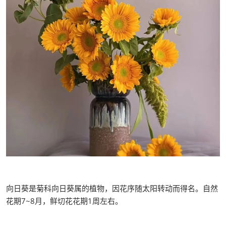
向日葵是菊科向日葵属的植物，因花序随太阳转动而得名。自然
花期7~8月，鲜切花花期1周左右。