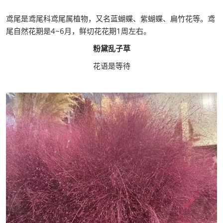
鸢尾是鸢尾科鸢尾属植物，又名蓝蝴蝶、紫蝴蝶、扁竹花等。鸢
尾自然花期是4~6月，鲜切花花期1周左右。
粉黛乱子草
花语是等待