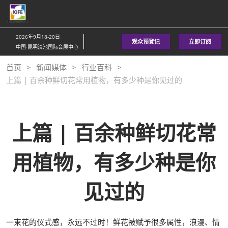
直
接
跳
2026年9月18-20日
观众预登记
立即订阅
转
中国·昆明滇池国际会展中心
至
首页
新闻媒体
行业百科
内
上篇 | 百余种鲜切花常用植物，有多少种是你见过的
容
上篇 | 百余种鲜切花常
用植物，有多少种是你
见过的
一束花的仪式感，永远不过时！鲜花被赋予很多属性，浪漫、情