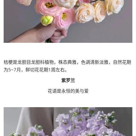
桔梗是龙胆目龙胆科植物，株态典雅，色调清新淡雅，自然花期
为5~7月，鲜切花花期1周左右。
紫罗兰
花语是永恒的美与爱