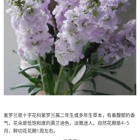
紫罗兰是十字花科紫罗兰属二年生或多年生草本，有着馥郁的香
气，花朵是低饱和度的莫兰迪色，淡雅迷人。自然花期是4~5
月，鲜切花花期1周左右。