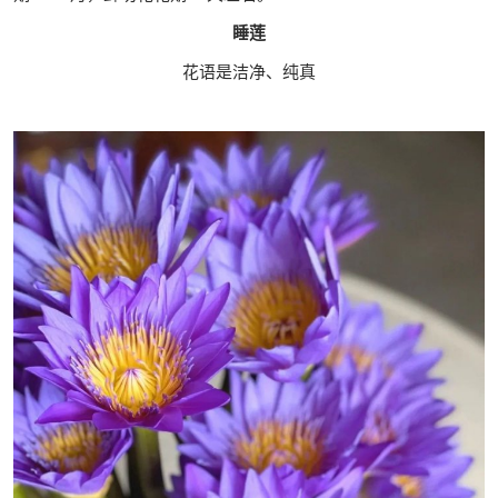
睡莲
花语是洁净、纯真