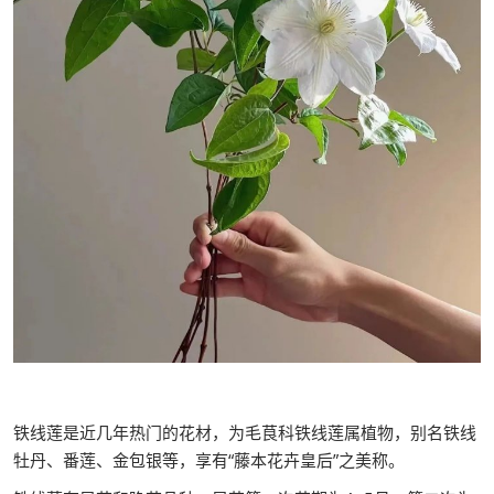
铁线莲是近几年热门的花材，为毛茛科铁线莲属植物，别名铁线
牡丹、番莲、金包银等，享有“藤本花卉皇后”之美称。