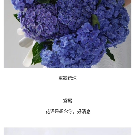
重瓣绣球
鸢尾
花语是想念你，好消息