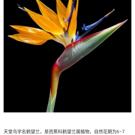
天堂鸟学名鹤望兰，是芭蕉科鹤望兰属植物，自然花期为6~7