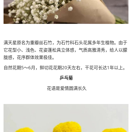
满天星原名为重瓣丝石竹，为石竹科石头花属多年生植物。由于
它花型小、浅色、花姿蓬松具立体感，气质高雅清秀，给人以朦
胧感，花序群体效果极佳。
自然花期5～6月，鲜切花花期20天左右，干花可长达1年以上。
乒乓菊
花语是爱情圆满长久