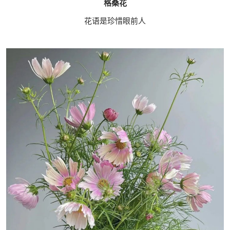
格桑花
花语是珍惜眼前人