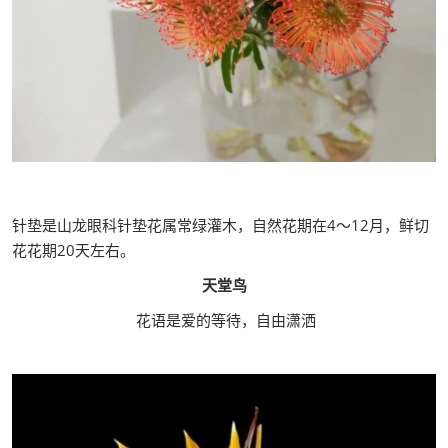
针垫是山龙眼科针垫花属常绿灌木，自然花期在4～12月，鲜切
花花期20天左右。
天堂鸟
花语是爱的等待，自由潇洒