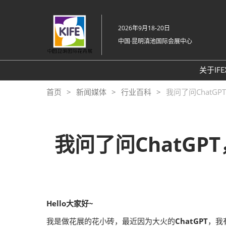
直
接
2026年9月18-20日
跳
中国·昆明滇池国际会展中心
转
至
内
关于IFE
容
常
首页
新闻媒体
行业百科
我问了问Chat
展
我问了问ChatG
Hello大家好~
我是做花展的花小砖，最近因为大火的
ChatGPT
，我