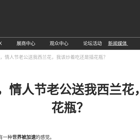
中文
Engli
X
展商中心
观众中心
论坛活动
新闻媒体
见问题
展后报告
数字工具
行业新闻
GPT，情人节老公送我西兰花，我该炒着吃还是插花瓶？
馆平面图
参展申请
展会新闻
为何参展
展商资讯
PT，情人节老公送我西兰
展商名录
行业百科
交通指南
支持媒体
花瓶？
有一种
世界被加速
的感觉。