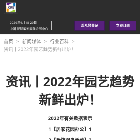
直
接
跳
2026年9月18-20日
观众预登记
立即订阅
转
中国·昆明滇池国际会展中心
至
首页
新闻媒体
行业百科
内
资讯丨2022年园艺趋势新鲜出炉！
容
资讯丨2022年园艺趋势
新鲜出炉！
2022年有关数据表示
1【居家花园办公】1