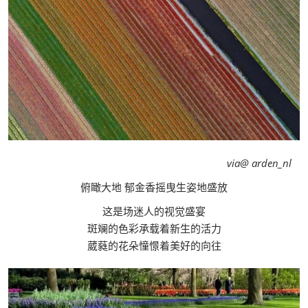
via@ arden_nl
俯瞰大地 郁金香摇曳生姿地盛放
这是场迷人的视觉盛宴
斑斓的色彩承载着新生的活力
葳蕤的花朵憧憬着美好的向往