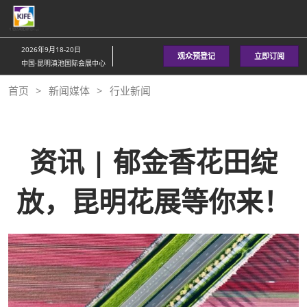
直
接
跳
2026年9月18-20日
观众预登记
立即订阅
转
中国·昆明滇池国际会展中心
至
首页
新闻媒体
行业新闻
内
容
资讯 | 郁金香花田绽
放，昆明花展等你来！