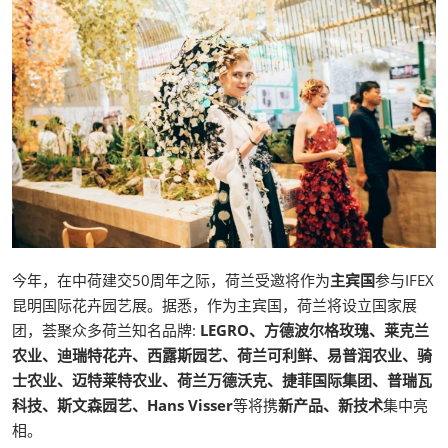
今年，在中荷建交50周年之际，荷兰受邀将作为
主宾国
参与IFEX
昆明国际花卉园艺展。据悉，作为主宾国，荷兰将设立国家展
团，荟聚众多荷兰知名品牌:
LEGRO、方德波尔格玫瑰、莱克兰
农业、迪瑞特花卉、西露斯园艺、荷兰可利鲜、易普润农业、骑
士农业、迈特莱特农业、荷兰万德沃克、捷菲国际集团、普瑞瓦
科技、斯文森园艺、Hans Visser
等将携
新产品、新技术
集中亮
相。