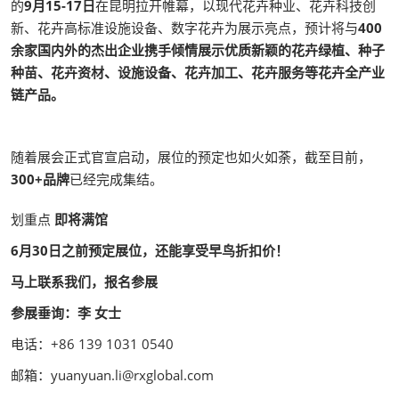
的
9月15-17日
在昆明拉开帷幕，以现代花卉种业、花卉科技创
新、花卉高标准设施设备、数字花卉为展示亮点，预计将与
400
余家国内外的杰出企业携手倾情展示优质新颖的花卉绿植、种子
种苗、花卉资材、设施设备、花卉加工、花卉服务等花卉全产业
链产品。
随着展会正式官宣启动，展位的预定也如火如荼，截至目前，
300+品牌
已经完成集结。
划重点
即将满馆
6月30日之前预定展位，还能享受早鸟折扣价！
马上联系我们，报名参展
参展垂询：李 女士
电话：+86 139 1031 0540
邮箱：yuanyuan.li@rxglobal.com