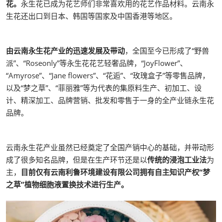
花。
永生花已成为花艺师们非常喜欢用的花艺作品材料。云南永
生花还出口到日本、韩国等国家及中国香港等地区。
由云南永生花产业的迅速发展及带动
，全国至今已形成了“野兽
派”、“Roseonly”等永生花花艺轻奢品牌，“JoyFlower”、
“Amyrose”、“Jane flowers”、“花逅”、“玫瑰盒子”等零售品牌，
以及“梦之草”、“菲丽雅”等为代表的集原料生产、初加工、设
计、精深加工、品牌营销、批发和零售于一身的全产业链永生花
品牌。
云南永生花产业虽然已经奠定了全国产销中心的基础，并带动形
成了很多知名品牌，但是在生产环节还是以
传统的浸泡工业法
为
主，
目前仅有云南利鲁环境建设有限公司拥有自主知识产权“梦
之草”植物细胞液置换技术进行生产。