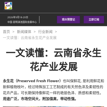
直
接
跳
2026年9月18-20日
观众预登记
立即订阅
转
中国·昆明滇池国际会展中心
至
首页
新闻媒体
行业新闻
内
一文读懂：云南省永生花产业发展
容
一文读懂：云南省永生
花产业发展
永生花（Preserved Fresh Flower）
也叫保鲜花, 是利用鲜花和
新鲜植物枝叶，经过特殊加工工艺制成的有天然色泽及柔韧性的
花卉产品，可长期保持像鲜花一样的艳丽色泽、质感和柔韧性。
用途广泛，市场空间大，附加值高，带动性强。