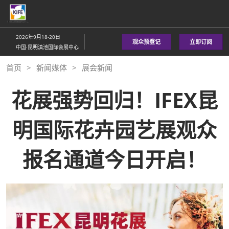
直
接
跳
2026年9月18-20日
观众预登记
立即订阅
转
中国·昆明滇池国际会展中心
至
首页
新闻媒体
展会新闻
内
容
花展强势回归！IFEX昆
明国际花卉园艺展观众
报名通道今日开启！