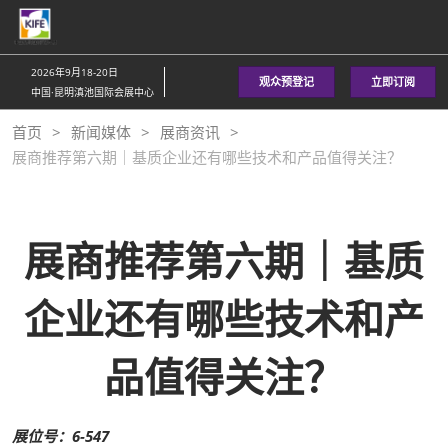
直
接
跳
2026年9月18-20日
观众预登记
立即订阅
转
中国·昆明滇池国际会展中心
至
首页
新闻媒体
展商资讯
内
展商推荐第六期｜基质企业还有哪些技术和产品值得关注？
容
展商推荐第六期｜基质
企业还有哪些技术和产
品值得关注？
展位号：6-547