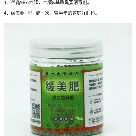
3、垄鑫98%棉隆，土壤&基质熏蒸消毒剂。
4、缓美® - 肥 施一次，管半年的家庭好肥料。