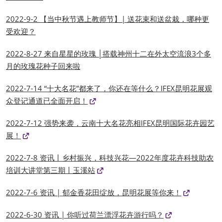
2022-9-2 【当中秋节遇上教师节】| 送花束和送盆栽，哪种更
受欢迎？
2022-8-27 来自星星的玫瑰 │搭载神州十二在外太空流浪3个多
月的玫瑰花种子回来啦
2022-7-14 “十大名花”都来了，你还在等什么？IFEX昆明花展观
众登记通道已全面开启！
2022-7-12 强势来袭，云南十大名花亮相IFEX昆明国际花卉园艺
展！
2022-7-8 资讯丨乡村振兴，科技兴花—2022年度花卉科技助农
培训大讲堂第三期丨玉溪站
2022-7-6 资讯 | 郁金香花田绽放，昆明花展等你来！
2022-6-30 资讯 | 你听过荷兰漂浮花卉游行吗？