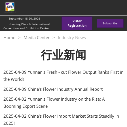
Skip
O
to
p
content
n
September 18-20, 2026
Vistor
Subscribe
Kunming Dianchi International
Registration
Convention and Exhibition Center
Home
Media Center
Industry News
行业新闻
2025-04-09 Yunnan's Fresh - cut Flower Output Ranks First in
the World!
2025-04-09 China's Flower Industry Annual Report
2025-04-02 Yunnan's Flower Industry on the Rise: A
Booming Export Scene
2025-04-02 China's Flower Import Market Starts Steadily in
2025!